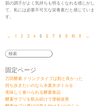
肌の調子がよく気持ちも明るくなれる感じがし
て、私には必要不可欠な栄養素だと感じていま
す。
←
1
2
3
4
5
6
7
8
9
10
11
→
固定ページ
万田酵素 ドリンクタイプは割と良かった
持ち歩きたいのなら水素水ボトルを
美味しく食べられる酵素食品
酵素サプリを飲み続けて便秘改善
酵素サプリ選びで気を付ける4つのこと