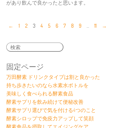
があり飲んで良かったと思います。
←
1
2
3
4
5
6
7
8
9
…
11
→
固定ページ
万田酵素 ドリンクタイプは割と良かった
持ち歩きたいのなら水素水ボトルを
美味しく食べられる酵素食品
酵素サプリを飲み続けて便秘改善
酵素サプリ選びで気を付ける4つのこと
酵素シロップで免疫力アップして笑顔
酵素食品を摂取してエイジングケア