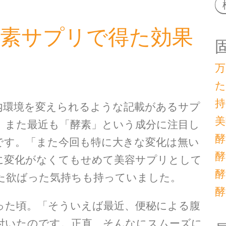
酵素サプリで得た効果
万
た
持
内環境を変えられるような記載があるサプ
美
、また最近も「酵素」という成分に注目し
酵
です。「また今回も特に大きな変化は無い
酵
に変化がなくてもせめて美容サプリとして
酵
た欲ばった気持ちも持っていました。
酵
った頃。「そういえば最近、便秘による腹
付いたのです。正直、そんなにスムーズに