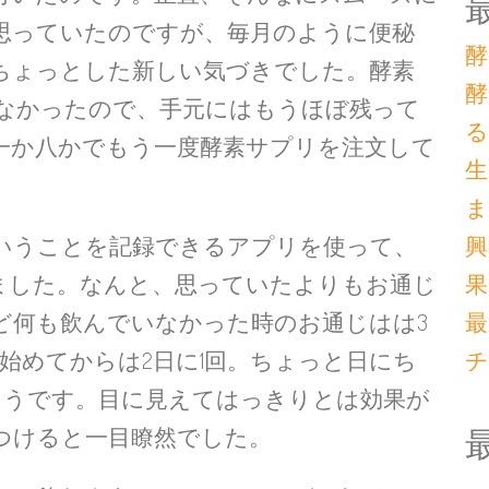
思っていたのですが、毎月のように便秘
酵
ちょっとした新しい気づきでした。酵素
酵
いなかったので、手元にはもうほぼ残って
る
一か八かでもう一度酵素サプリを注文して
生
ま
いうことを記録できるアプリを使って、
興
ました。なんと、思っていたよりもお通じ
果
ど何も飲んでいなかった時のお通じはは3
最
み始めてからは2日に1回。ちょっと日にち
チ
ようです。目に見えてはっきりとは効果が
つけると一目瞭然でした。