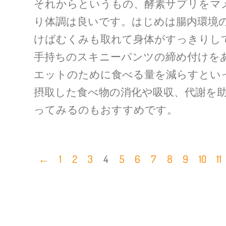
それからというもの、酵素サプリをマ
り体調は良いです。はじめは腸内環境
けばむくみも取れて身体がすっきりし
手持ちのスキニーパンツの締め付けを
エットのために食べる量を減らすとい
摂取した食べ物の消化や吸収、代謝を
ってみるのもおすすめです。
←
1
2
3
4
5
6
7
8
9
10
11