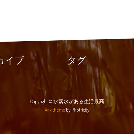
カイブ
タグ
Copyright © 水素水がある生活最高
Arix theme
by Photricity