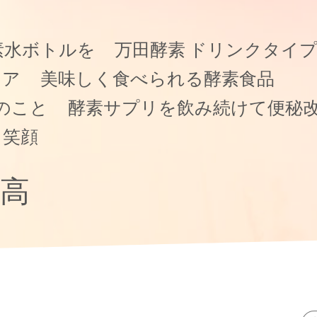
素水ボトルを
万田酵素 ドリンクタイ
ケア
美味しく食べられる酵素食品
のこと
酵素サプリを飲み続けて便秘
て笑顔
高