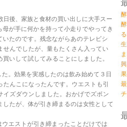
酵
日後、家族と食材の買い出しに大手スー
酵
ら母が手に何かを持って小走りでやってき
る
ていたのです。残念ながらあのテレビシ
生
ませんでしたが、量もたくさん入ってい
ま
め買いして試してみることにしました。
興
果
た。効果を実感したのは飲み始めて３日
最
ったんこになったんです。ウエストも引
チ
サイズダウンしました。おかげでズボン
ましたが、体が引き締まるのは女性として
ウエストが引き締まったことだけでは