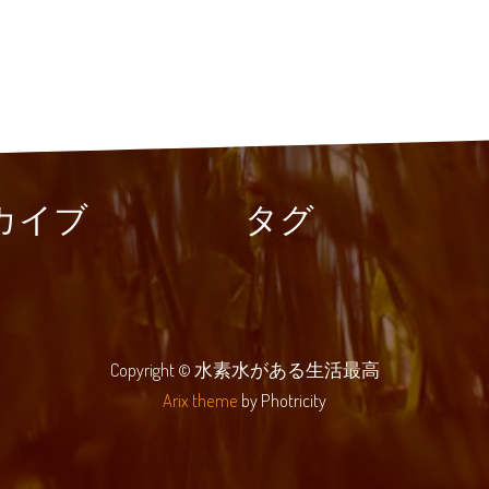
カイブ
タグ
Copyright © 水素水がある生活最高
Arix theme
by Photricity