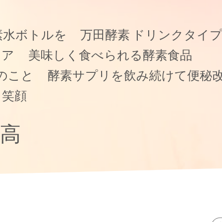
素水ボトルを
万田酵素 ドリンクタイ
ケア
美味しく食べられる酵素食品
のこと
酵素サプリを飲み続けて便秘
て笑顔
高