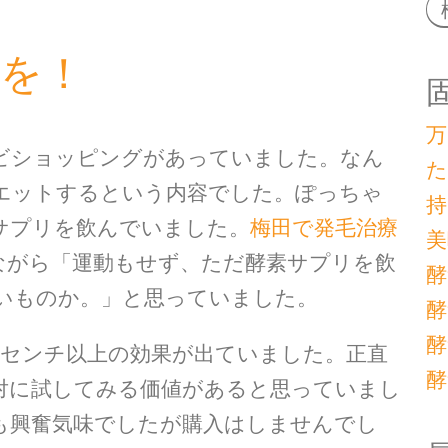
日を！
万
ビショッピングがあっていました。なん
た
エットするという内容でした。ぽっちゃ
持
サプリを飲んでいました。
梅田で発毛治療
美
ながら「運動もせず、ただ酵素サプリを飲
酵
いものか。」と思っていました。
酵
酵
０センチ以上の効果が出ていました。正直
酵
対に試してみる価値があると思っていまし
も興奮気味でしたが購入はしませんでし